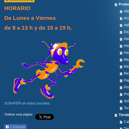
Produ
HORARIO
Ab
De Lunes a Viernes
Ac
Ad
de 8 a 13 h y de 15 a 19 h.
Ele
He
Her
He
Ma
Mat
Met
Pa
Pin
Pro
Sol
SUNAFER en redes sociales:
Tor
Twittear esta página
Tiend
Ca
Compartir
Ti