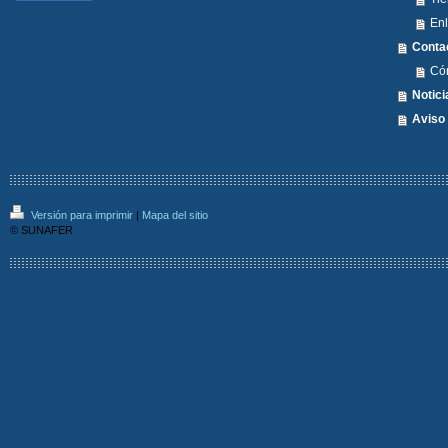
En
Conta
Có
Notici
Aviso 
Versión para imprimir
|
Mapa del sitio
© SUNAFER